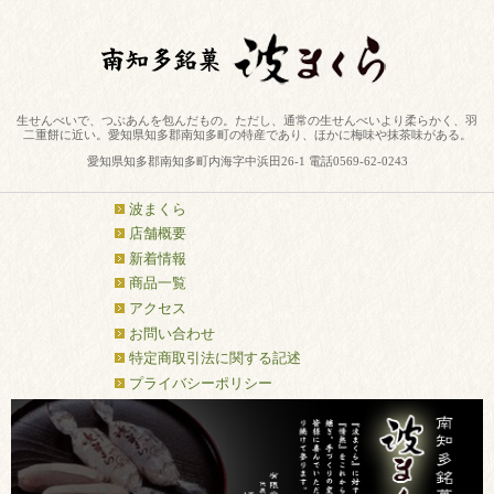
生せんべいで、つぶあんを包んだもの。ただし、通常の生せんべいより柔らかく、羽
二重餅に近い。愛知県知多郡南知多町の特産であり、ほかに梅味や抹茶味がある。
愛知県知多郡南知多町内海字中浜田26-1 電話0569-62-0243
波まくら
店舗概要
新着情報
商品一覧
アクセス
お問い合わせ
特定商取引法に関する記述
プライバシーポリシー