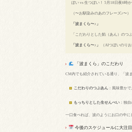
ぼい vs 生つぼい！ 5月18日夜
（〜お馴染みのあのフレーズ♪〜）
「波まくら〜♪」
「こだわりとした餡（あん）のつ
「波まくら〜♪」
（AIつぼいのり
「波まくら」のこだわり
CM内でも紹介されている通り、「波
こだわりのつぶあん
：風味豊かで
もっちりとした生せんべい
：独自
一口食べれば、波のようにお口の中に
今後のスケジュールに大注