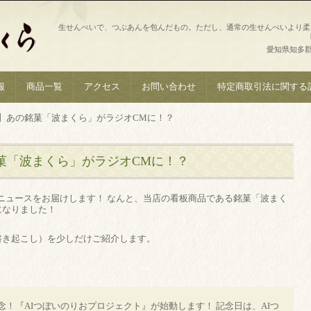
生せんべいで、つぶあんを包んだもの。ただし、通常の生せんべいより柔
愛知県知多郡南
報
商品一覧
アクセス
お問い合わせ
特定商取引法に関する
】あの銘菓「波まくら」がラジオCMに！？
菓「波まくら」がラジオCMに！？
ニュースをお届けします！ なんと、当店の看板商品である銘菓「波まく
になりました！
書き起こし）を少しだけご紹介します。
念！『AIつぼいのりおプロジェクト』が始動します！ 記念日は、AIつ