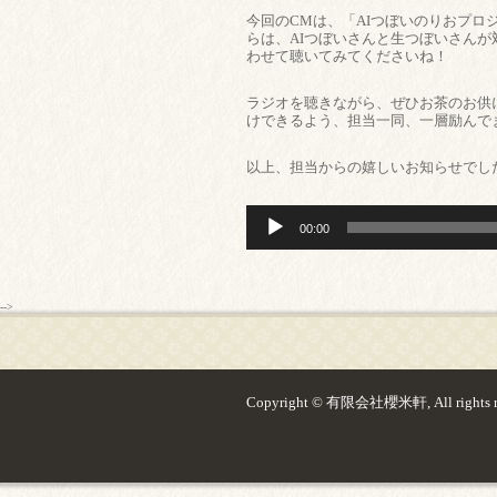
今回のCMは、「AIつぼいのりおプ
らは、AIつぼいさんと生つぼいさん
わせて聴いてみてくださいね！
ラジオを聴きながら、ぜひお茶のお供
けできるよう、担当一同、一層励んで
以上、担当からの嬉しいお知らせでし
音
声
00:00
プ
レ
ー
ヤ
-->
ー
Copyright © 有限会社櫻米軒, All rights re