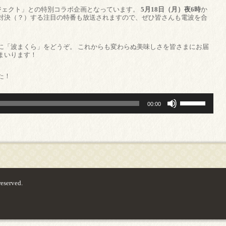
ロジェクト」との特別コラボ企画となっています。
5月18日（月）夜6時
か
が対決（？）する注目の特番も放送されますので、ぜひ皆さんも電波を合
に「波まくら」をどうぞ。 これからも変わらぬ美味しさを皆さまにお届
まいります！
た！
ボ
00:00
リ
ュ
ー
ム
調
節
に
は
上
下
served.
矢
印
キ
ー
を
使