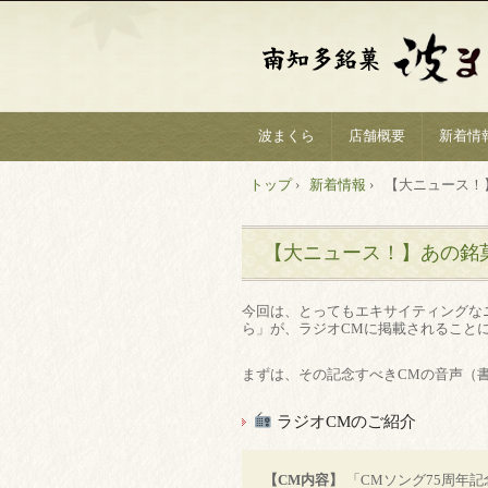
波まくら
店舗概要
新着情
トップ
›
新着情報
›
【大ニュース！
【大ニュース！】あの銘
今回は、とってもエキサイティングな
ら」が、ラジオCMに掲載されること
まずは、その記念すべきCMの音声（
ラジオCMのご紹介
【CM内容】
「CMソング75周年記