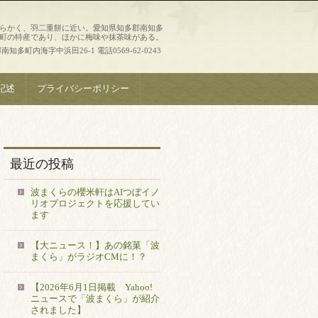
らかく、羽二重餅に近い。愛知県知多郡南知多
町の特産であり、ほかに梅味や抹茶味がある。
知多町内海字中浜田26-1 電話0569-62-0243
記述
プライバシーポリシー
最近の投稿
波まくらの櫻米軒はAIつぼイノ
リオプロジェクトを応援してい
ます
【大ニュース！】あの銘菓「波
まくら」がラジオCMに！？
【2026年6月1日掲載 Yahoo!
ニュースで「波まくら」が紹介
されました】