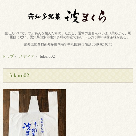
生せんべいで、つぶあんを包んだもの。ただし、通常の生せんべいより柔らかく、羽
二重餅に近い。愛知県知多郡南知多町の特産であり、ほかに梅味や抹茶味がある。
愛知県知多郡南知多町内海字中浜田26-1 電話0569-62-0243
トップ
›
メディア
›
fukuro02
fukuro02