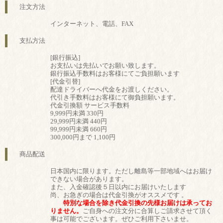
注文方法
インターネット、電話、FAX
支払方法
[銀行振込]
お支払いは先払いでお願い致します。
銀行振込手数料はお客様にてご負担願います
[代金引替]
配達ドライバーへ代金をお渡しください。
代引き手数料はお客様にて御負担願います。
代金引換額 サービス手数料
9,999円未満 330円
29,999円未満 440円
99,999円未満 660円
300,000円まで 1,100円
商品配送
日本国内に限ります。ただし離島等一部地域へはお届け
できない場合があります。
また、入金確認後５日以内にお届けいたします
尚、お急ぎの場合は代金引換がオススメです 。
特別な場合を除き代金引換の先様お届けは承ってお
りません。
ご自身への注文分に合算しご請求させて頂く
事は可能でございます。ぜひご利用下さいませ。