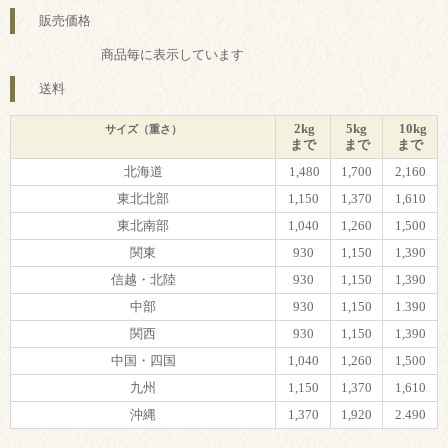
販売価格
商品毎に表示しています
送料
2kg
5kg
10kg
サイズ（重さ）
まで
まで
まで
北海道
1,480
1,700
2,160
東北北部
1,150
1,370
1,610
東北南部
1,040
1,260
1,500
関東
930
1,150
1,390
信越・北陸
930
1,150
1,390
中部
930
1,150
1.390
関西
930
1,150
1,390
中国・四国
1,040
1,260
1,500
九州
1,150
1,370
1,610
沖縄
1,370
1,920
2.490