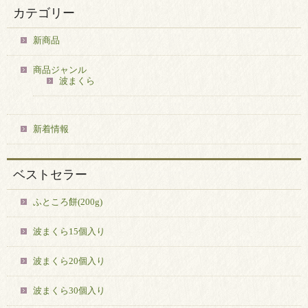
カテゴリー
新商品
商品ジャンル
波まくら
新着情報
ベストセラー
ふところ餅(200g)
波まくら15個入り
波まくら20個入り
波まくら30個入り