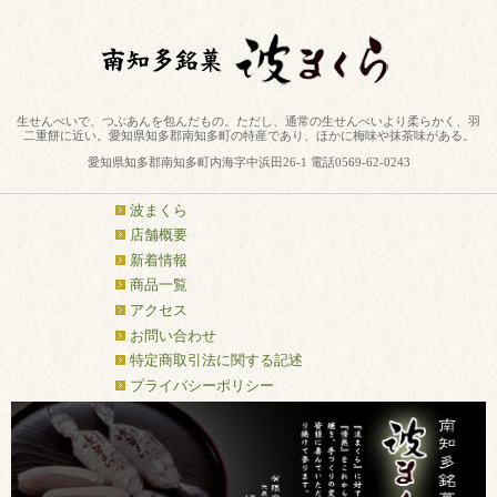
生せんべいで、つぶあんを包んだもの。ただし、通常の生せんべいより柔らかく、羽
二重餅に近い。愛知県知多郡南知多町の特産であり、ほかに梅味や抹茶味がある。
愛知県知多郡南知多町内海字中浜田26-1 電話0569-62-0243
波まくら
店舗概要
新着情報
商品一覧
アクセス
お問い合わせ
特定商取引法に関する記述
プライバシーポリシー