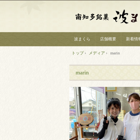
波まくら
店舗概要
新着情
トップ
›
メディア
›
marin
marin