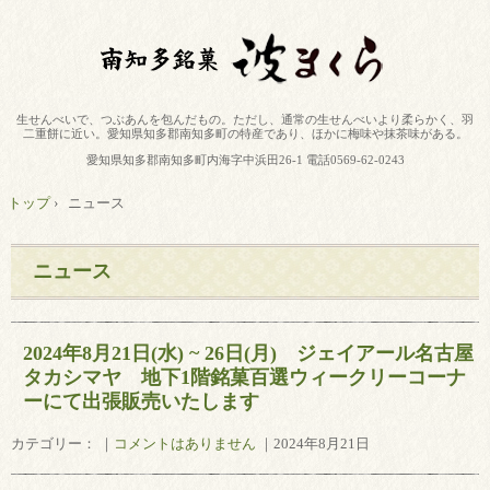
生せんべいで、つぶあんを包んだもの。ただし、通常の生せんべいより柔らかく、羽
二重餅に近い。愛知県知多郡南知多町の特産であり、ほかに梅味や抹茶味がある。
愛知県知多郡南知多町内海字中浜田26-1 電話0569-62-0243
トップ
›
ニュース
ニュース
2024年8月21日(水) ~ 26日(月) ジェイアール名古屋
タカシマヤ 地下1階銘菓百選ウィークリーコーナ
ーにて出張販売いたします
カテゴリー： ｜
コメントはありません
｜2024年8月21日