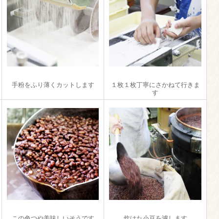
手粉をふり薄くカットします
１枚１枚丁寧にさかねて行きま
す
この色つや美味しいそうです
炊けた小豆を濾します