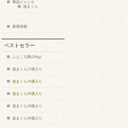
商品ジャンル
波まくら
新着情報
ベストセラー
ふところ餅(200g)
波まくら15個入り
波まくら20個入り
波まくら90個入り
波まくら30個入り
波まくら40個入り