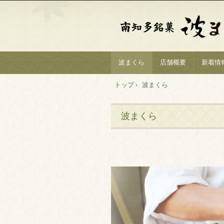
波まくら
店舗概要
新着情
トップ
›
波まくら
波まくら