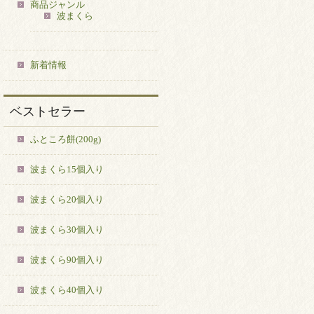
商品ジャンル
波まくら
新着情報
ベストセラー
ふところ餅(200g)
波まくら15個入り
波まくら20個入り
波まくら30個入り
波まくら90個入り
波まくら40個入り