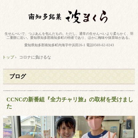
生せんべいで、つぶあんを包んだもの。ただし、通常の生せんべいより柔らかく、羽
二重餅に近い。愛知県知多郡南知多町の特産であり、ほかに梅味や抹茶味がある。
愛知県知多郡南知多町内海字中浜田26-1 電話0569-62-0243
トップ
›
コロナに負けるな
ブログ
CCNCの新番組『全力チャリ旅』の取材を受けまし
た