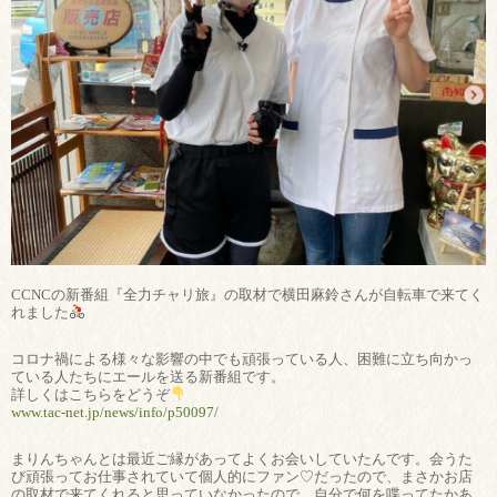
CCNCの新番組『全力チャリ旅』の取材で横田麻鈴さんが自転車で来てく
れました
コロナ禍による様々な影響の中でも頑張っている人、困難に立ち向かっ
ている人たちにエールを送る新番組です。
詳しくはこちらをどうぞ
www.tac-net.jp/news/info/p50097/
まりんちゃんとは最近ご縁があってよくお会いしていたんです。会うた
び頑張ってお仕事されていて個人的にファン♡だったので、まさかお店
の取材で来てくれると思っていなかったので、自分で何を喋ってたかあ