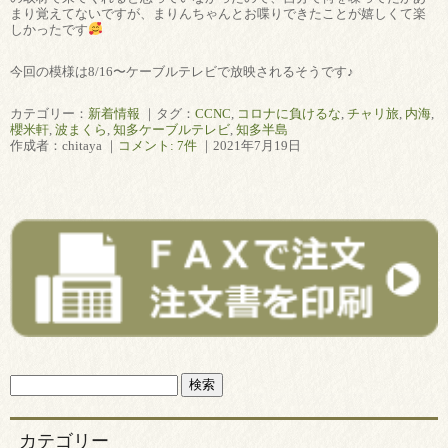
まり覚えてないですが、まりんちゃんとお喋りできたことが嬉しくて楽
しかったです
今回の模様は8/16〜ケーブルテレビで放映されるそうです♪
カテゴリー：
新着情報
｜タグ：
CCNC
,
コロナに負けるな
,
チャリ旅
,
内海
,
櫻米軒
,
波まくら
,
知多ケーブルテレビ
,
知多半島
作成者：chitaya ｜
コメント: 7件
｜2021年7月19日
カテゴリー