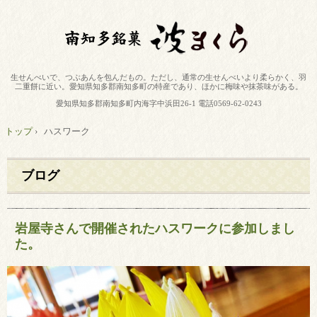
生せんべいで、つぶあんを包んだもの。ただし、通常の生せんべいより柔らかく、羽
二重餅に近い。愛知県知多郡南知多町の特産であり、ほかに梅味や抹茶味がある。
愛知県知多郡南知多町内海字中浜田26-1 電話0569-62-0243
トップ
›
ハスワーク
ブログ
岩屋寺さんで開催されたハスワークに参加しまし
た。