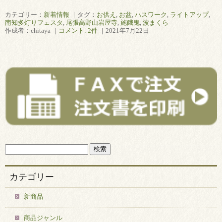
カテゴリー：
新着情報
｜タグ：
お供え
,
お盆
,
ハスワーク
,
ライトアップ
,
南知多灯りフェスタ
,
尾張高野山岩屋寺
,
施餓鬼
,
波まくら
作成者：chitaya ｜
コメント: 2件
｜2021年7月22日
カテゴリー
新商品
商品ジャンル