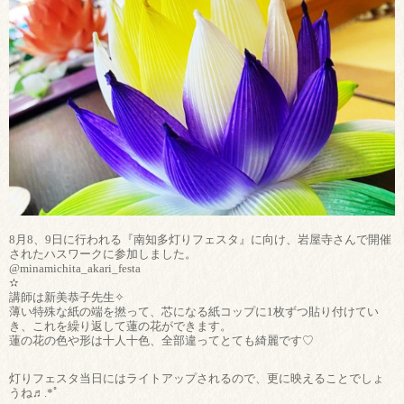
8月8、9日に行われる『南知多灯りフェスタ』に向け、岩屋寺さんで開催
されたハスワークに参加しました。
@minamichita_akari_festa
✫
講師は新美恭子先生✧
薄い特殊な紙の端を撚って、芯になる紙コップに1枚ずつ貼り付けてい
き、これを繰り返して蓮の花ができます。
蓮の花の色や形は十人十色、全部違ってとても綺麗です♡
灯りフェスタ当日にはライトアップされるので、更に映えることでしょ
うね♬.*ﾟ