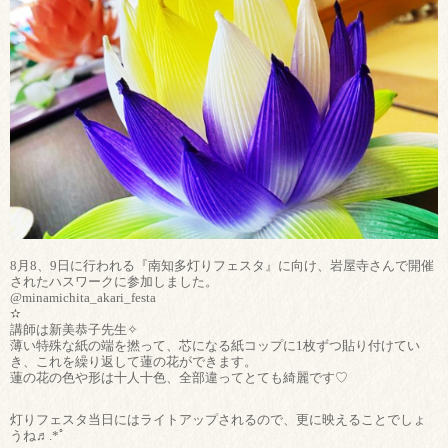
8月8、9日に行われる『南知多灯りフェスタ』に向け、岩屋寺さんで開催
されたハスワークに参加しました。
@minamichita_akari_festa
✫
講師は新美恭子先生✧
薄い特殊な紙の端を撚って、芯になる紙コップに1枚ずつ貼り付けてい
き、これを繰り返して蓮の花ができます。
蓮の花の色や形は十人十色、全部違ってとても綺麗です♡
灯りフェスタ当日にはライトアップされるので、更に映えることでしょ
うね♬.*ﾟ