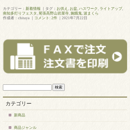
カテゴリー：
新着情報
｜タグ：
お供え
,
お盆
,
ハスワーク
,
ライトアップ
,
南知多灯りフェスタ
,
尾張高野山岩屋寺
,
施餓鬼
,
波まくら
作成者：chitaya ｜
コメント: 2件
｜2021年7月22日
カテゴリー
新商品
商品ジャンル