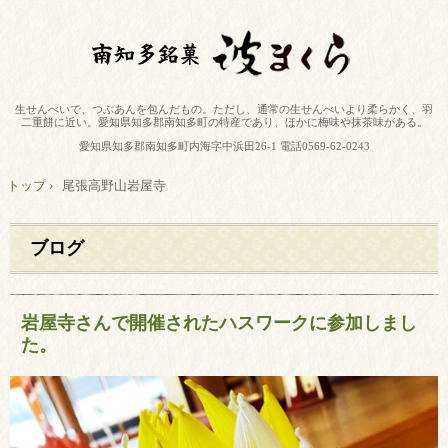
生せんべいで、つぶあんを包んだもの。ただし、通常の生せんべいより柔らかく、羽
二重餅に近い。愛知県知多郡南知多町の特産であり、ほかに梅味や抹茶味がある。
愛知県知多郡南知多町内海字中浜田26-1 電話0569-62-0243
トップ
›
尾張高野山岩屋寺
ブログ
岩屋寺さんで開催されたハスワークに参加しまし
た。