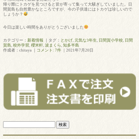
帰り際にトカゲを見つけると皆が寄って集って大騒ぎしていました。日
間賀島も自然豊かなところですが、今の子供達にはトカゲは珍しいので
しょうか？
今日は楽しい時間をありがとうございました
カテゴリー：
新着情報
｜タグ：
とかげ
,
元気な3年生
,
日間賀小学校
,
日間
賀島
,
校外学習
,
櫻米軒
,
波まくら
,
知多半島
作成者：chitaya ｜
コメント: 7件
｜2021年7月20日