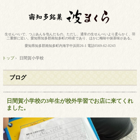
生せんべいで、つぶあんを包んだもの。ただし、通常の生せんべいより柔らかく、羽
二重餅に近い。愛知県知多郡南知多町の特産であり、ほかに梅味や抹茶味がある。
愛知県知多郡南知多町内海字中浜田26-1 電話0569-62-0243
トップ
›
日間賀小学校
ブログ
日間賀小学校の3年生が校外学習でお店に来てくれ
ました。