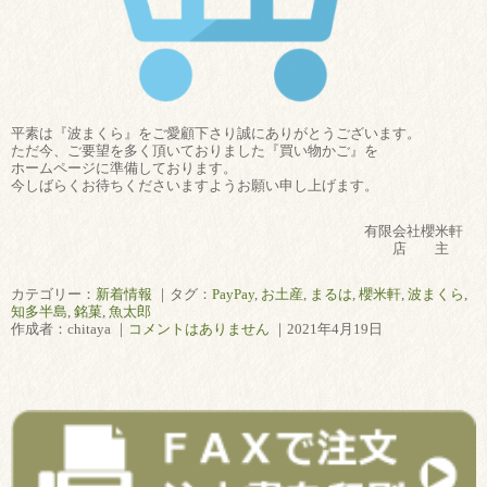
平素は『波まくら』をご愛顧下さり誠にありがとうございます。
ただ今、ご要望を多く頂いておりました『買い物かご』を
ホームページに準備しております。
今しばらくお待ちくださいますようお願い申し上げます。
有限会社櫻米軒
店 主
カテゴリー：
新着情報
｜タグ：
PayPay
,
お土産
,
まるは
,
櫻米軒
,
波まくら
,
知多半島
,
銘菓
,
魚太郎
作成者：chitaya ｜
コメントはありません
｜2021年4月19日