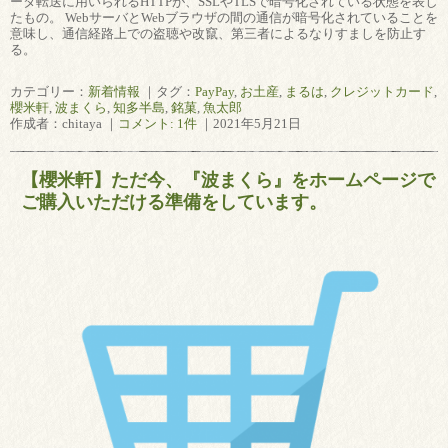
ータ転送に用いられるHTTPが、SSLやTLSで暗号化されている状態を表し
たもの。 WebサーバとWebブラウザの間の通信が暗号化されていることを
意味し、通信経路上での盗聴や改竄、第三者によるなりすましを防止す
る。
カテゴリー：
新着情報
｜タグ：
PayPay
,
お土産
,
まるは
,
クレジットカード
,
櫻米軒
,
波まくら
,
知多半島
,
銘菓
,
魚太郎
作成者：chitaya ｜
コメント: 1件
｜2021年5月21日
【櫻米軒】ただ今、『波まくら』をホームページで
ご購入いただける準備をしています。