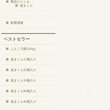
商品ジャンル
波まくら
新着情報
ベストセラー
ふところ餅(200g)
波まくら15個入り
波まくら20個入り
波まくら30個入り
波まくら90個入り
波まくら40個入り