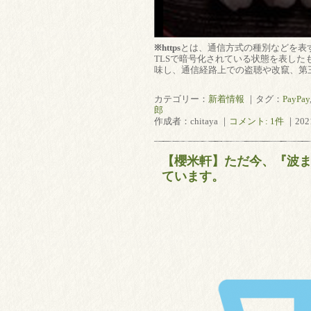
※https
とは、通信方式の種別などを表すU
TLSで暗号化されている状態を表した
味し、通信経路上での盗聴や改竄、第
カテゴリー：
新着情報
｜タグ：
PayPay
郎
作成者：chitaya ｜
コメント: 1件
｜202
【櫻米軒】ただ今、『波
ています。