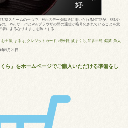
RIスキームの一つで、Webのデータ転送に用いられるHTTPが、SSLや
もの。 WebサーバとWebブラウザの間の通信が暗号化されていることを意
三者によるなりすましを防止する。
,
お土産
,
まるは
,
クレジットカード
,
櫻米軒
,
波まくら
,
知多半島
,
銘菓
,
魚太
1年5月21日
まくら』をホームページでご購入いただける準備をし