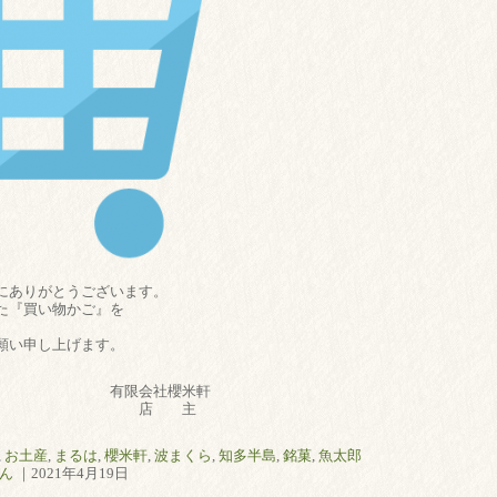
にありがとうございます。
た『買い物かご』を
願い申し上げます。
社櫻米軒
 主
,
お土産
,
まるは
,
櫻米軒
,
波まくら
,
知多半島
,
銘菓
,
魚太郎
ん
｜2021年4月19日