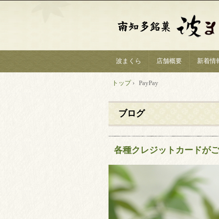
波まくら
店舗概要
新着情
トップ
›
PayPay
ブログ
各種クレジットカードが