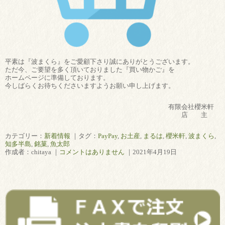
平素は『波まくら』をご愛顧下さり誠にありがとうございます。
ただ今、ご要望を多く頂いておりました『買い物かご』を
ホームページに準備しております。
今しばらくお待ちくださいますようお願い申し上げます。
有限会社櫻米軒
店 主
カテゴリー：
新着情報
｜タグ：
PayPay
,
お土産
,
まるは
,
櫻米軒
,
波まくら
,
知多半島
,
銘菓
,
魚太郎
作成者：chitaya ｜
コメントはありません
｜2021年4月19日