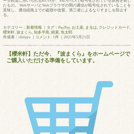
ータ転送に用いられるHTTPが、SSLやTLSで暗号化されている状態を表し
たもの。 WebサーバとWebブラウザの間の通信が暗号化されていることを
意味し、通信経路上での盗聴や改竄、第三者によるなりすましを防止す
る。
カテゴリー：
新着情報
｜タグ：
PayPay
,
お土産
,
まるは
,
クレジットカード
,
櫻米軒
,
波まくら
,
知多半島
,
銘菓
,
魚太郎
作成者：chitaya ｜
コメント: 1件
｜2021年5月21日
【櫻米軒】ただ今、『波まくら』をホームページで
ご購入いただける準備をしています。